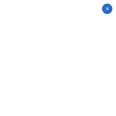
✕
育
资讯中心
联系我们
登录平台