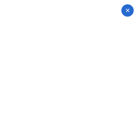
登录平台
✕
标签云列表
按标签聚合浏览相关文章
新片口碑反差，票房差距分析 - 乐鱼体育