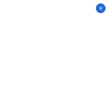
登录平台
✕
标签云列表
按标签聚合浏览相关文章
字节跳动核心业务调整 裁员潮 行业震动影响分析