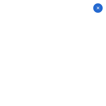
✕
育
资讯中心
联系我们
登录平台