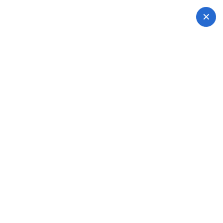
登录平台
✕
标签云列表
按标签聚合浏览相关文章
行业格局变化看点汇总 - 乐鱼体育