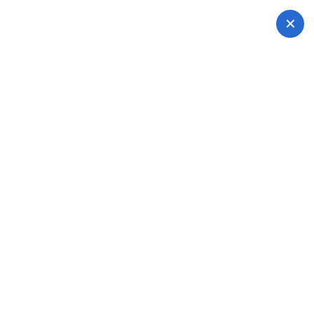
登录平台
✕
标签云列表
按标签聚合浏览相关文章
电竞战队教练更迭，战 乐鱼体育 术革新引发战绩波动