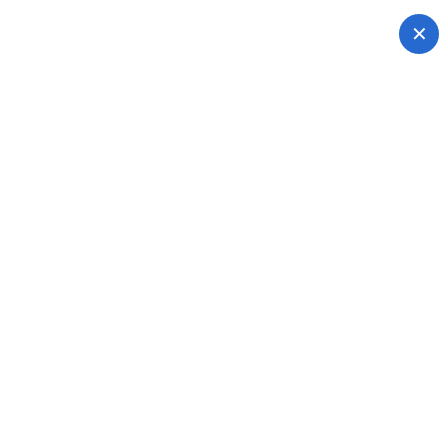
登录平台
✕
乐鱼体育 - 电竞俱乐部赞助
商变动，资金流向分析，多
方竞争格局
2026-05-26
乐鱼体育
电竞赞助
精选摘要