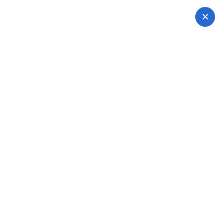
登录平台
✕
版本更新 乐鱼体育 进展梳
理
2026-07-02
乐鱼体育
行业资讯
FAQ