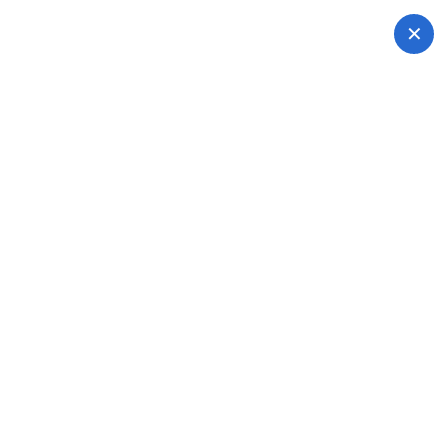
登录平台
✕
头部影片口碑反差，票房差
距分析
2026-06-16
乐鱼体育
电影票房
精选摘要
近期一部头部影片口碑与票房表现出现显著反