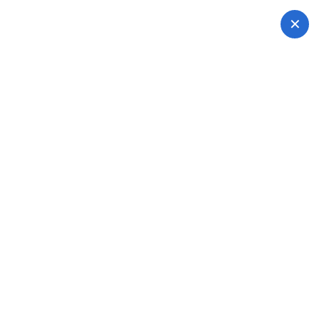
登录平台
✕
乐鱼体育 - 字节跳动业务调
整 裁员影响 行业震动分析
2026-07-03
乐鱼体育
乐鱼体育
精选摘要
字节跳动旗下乐鱼体育因业务调整宣布裁员，折