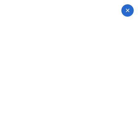
登录平台
✕
华为旗舰机型续航表现对比
差异
2026-06-17
乐鱼体育
华为手机
精选摘要
本文通过多场景无缝轮询测试，对比了华为三款