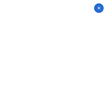
✕
育
资讯中心
联系我们
登录平台
及赛道进展
乐鱼体育
专业 · 信赖 · 安全
立即注册